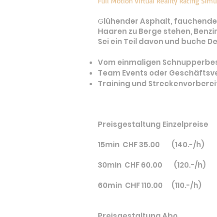
Full Motion Virtual Reality Racing Simu
G
lühender Asphalt, fauchend
Haaren zu Berge stehen, Benzin
Sei ein Teil davon und buche De
Vom einmaligen Schnupperbes
Team Events oder Geschäftsv
Training und Streckenvorberei
Preisgestaltung Einzelpreise
15min CHF 35.00 (140.-/h)
30min CHF 60.00 (120.-/h)
60min CHF 110.00 (110.-/h)
Preisgestaltung Abo