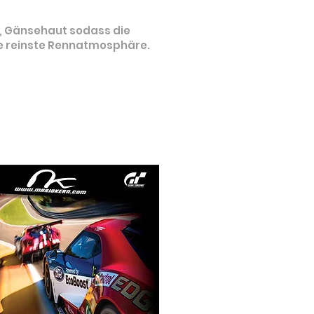
, Gänsehaut sodass die
die reinste Rennatmosphäre.